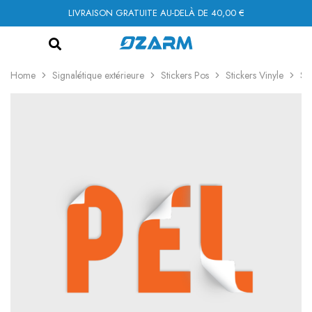
LIVRAISON GRATUITE AU-DELÀ DE 40,00 €
Home
Signalétique extérieure
Stickers Pos
Stickers Vinyle
Sti