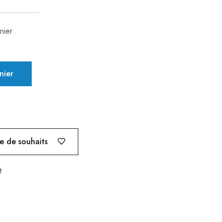
nier
nier
te de souhaits
t