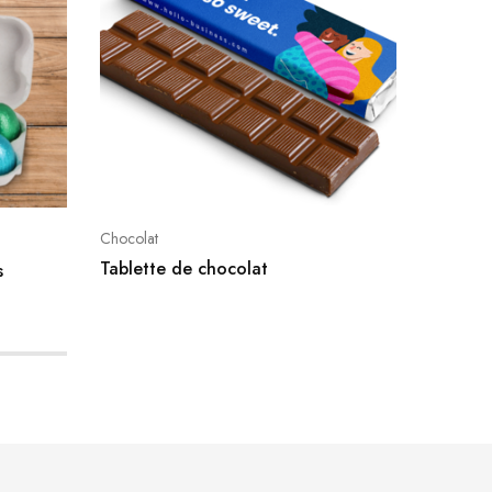
Chocolat
Chocolat
Tablette de chocolat
s
Boîte f