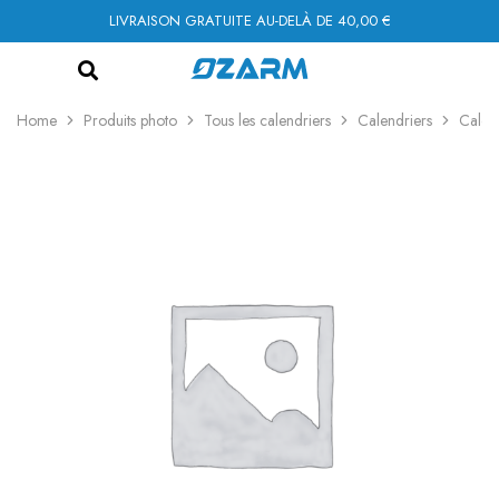
LIVRAISON GRATUITE AU-DELÀ DE 40,00 €
Home
Produits photo
Tous les calendriers
Calendriers
Calen